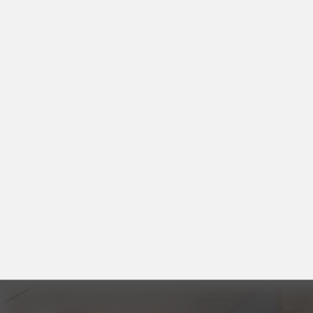
冊
免
責
聲
明