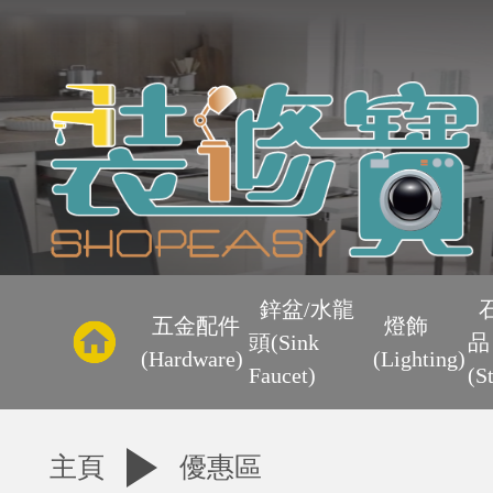
主
頁
鋅盆/水龍
五金配件
燈飾
頭(Sink
品
優
(Hardware)
(Lighting)
Faucet)
(S
惠
主頁
優惠區
區